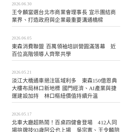
2026.06.30
王令麟當選台北市商業會理事長 宣示團結商
業界、打造政府與企業最重要溝通橋樑
2026.06.05
東森消費聯盟 百萬領袖培訓營圓滿落幕 近
百位高階領導人齊聚共學
2026.05.21
淡江大橋通車挹注區域利多 東森150億恩典
大樓布局林口新地標 國門經濟、AI產業與捷
運建設加持 林口樞紐價值持續升溫
2026.05.17
北車大廳超熱鬧！百桌四健會登場 412人同
場拚牌技93歲阿公也上場 吳宗憲、王令麟陪