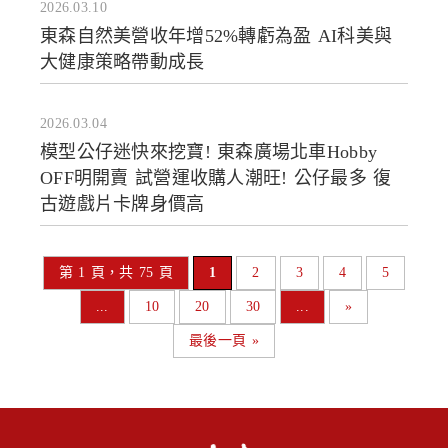
2026.03.10
東森自然美營收年增52%轉虧為盈 AI科美與
大健康策略帶動成長
2026.03.04
模型公仔迷快來挖寶! 東森廣場北車Hobby
OFF明開賣 試營運收購人潮旺! 公仔最多 復
古遊戲片卡牌身價高
第 1 頁，共 75 頁
1
2
3
4
5
...
10
20
30
...
»
最後一頁 »