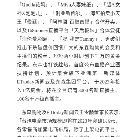
「Quella花妈」、「Miya人妻妹纸」、「超A女
神X泡泡儿」、「俐亚新首尔」、海鲜拍卖小天
王「俊廷」、「阿林哥 百缝直播」合体开卖，
以及168money直播平台「天后板妹」合体爱徒
「海伦爱彩罐」、「嘿 我是Tammy」，更破例
推出下杀破盘价回馈广大的东森购物的会员和
主播们的粉丝，短短两小时即创下千万的黄金
纪录。东森也打铁趁热，首度公布直播产业圈
扶持计划，预计集合旗下亚洲第一新媒体
ETtoday新闻云及东森集团平台， 于2023年投
入1亿资金，将在全台培育3000名新直播主、
100名千万级直播主。
东森购物及ETtoday新闻云王令麟董事长表示:
「台湾电商市场规模即将在2023年突破1兆元，
各零售商加紧电商布局，除了上架电商平台、