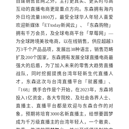
自建销售官网之外，主打更真实、更实时与高
互动的直播电商更是重点方向。东森拥有海内
外日均流量1800万，最受全球华人年轻人喜爱
欢迎新媒体「ETtoday新闻云」、「东森购物」
拥有千万会员，及全球电商平台「草莓网」—
为全球跨境美妆电商，以在线销售，供应超越3
万3千个产品品项，发展出38种语言，销售范畴
扩及200个国家，东森拥有发展全球直播电商最
强大的后盾，为了加入未来的零售大趋势直播
战队，同时挖掘提携台湾年轻新生代直播人
才，东森这次与台湾直播平台『就酱播』、
『168』携手合作是个开始，在2023年，东森将
投入1亿资金，各大专院校、及社会各界人士、
直播主、直播平台都是欢迎与东森合作的对
象，预期将培育3000名新直播主，给想要圆梦
成为千万级直播主的台湾年轻人，一个敢卖、