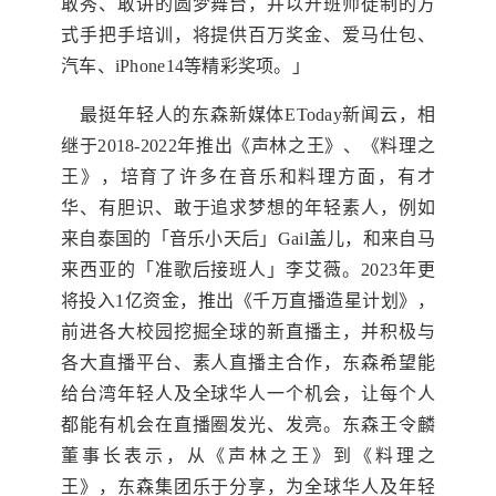
敢秀、敢讲的圆梦舞台，并以开班师徒制的方
式手把手培训，将提供百万奖金、爱马仕包、
汽车、iPhone14等精彩奖项。」
最挺年轻人的东森新媒体EToday新闻云，相
继于2018-2022年推出《声林之王》、《料理之
王》，培育了许多在音乐和料理方面，有才
华、有胆识、敢于追求梦想的年轻素人，例如
来自泰国的「音乐小天后」Gail盖儿，和来自马
来西亚的「准歌后接班人」李艾薇。2023年更
将投入1亿资金，推出《千万直播造星计划》，
前进各大校园挖掘全球的新直播主，并积极与
各大直播平台、素人直播主合作，东森希望能
给台湾年轻人及全球华人一个机会，让每个人
都能有机会在直播圈发光、发亮。东森王令麟
董事长表示，从《声林之王》到《料理之
王》，东森集团乐于分享，为全球华人及年轻